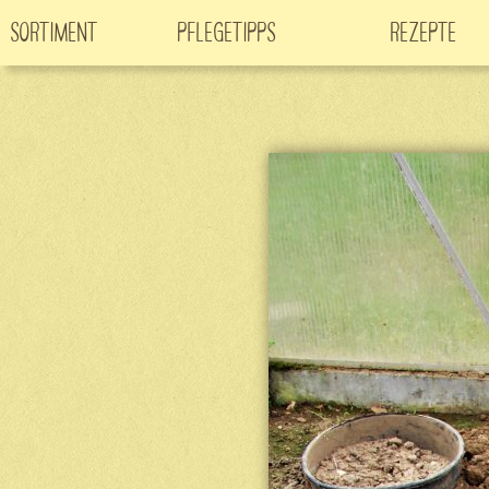
Sortiment
Pflegetipps
Rezepte
Neuheiten
CO
-Klimabaum
Filme
2