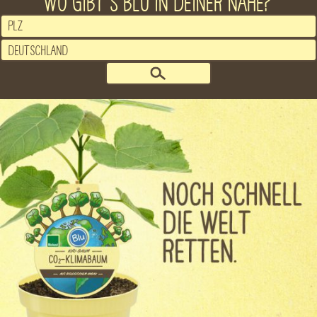
WO GIBT´S BLU IN DEINER NÄHE?