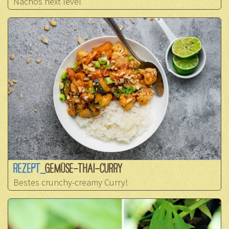
Nachos next level
REZEPT_
GEMÜSE-THAI-CURRY
Bestes crunchy-creamy Curry!