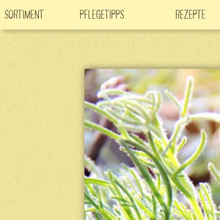
Sortiment
Pflegetipps
Rezepte
Neuheiten
CO
-Klimabaum
Filme
2