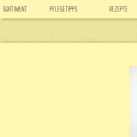
Sortiment
Pflegetipps
Rezepte
Neuheiten
CO
-Klimabaum
Filme
2