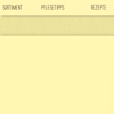
Sortiment
Pflegetipps
Rezepte
Neuheiten
CO
-Klimabaum
Filme
2