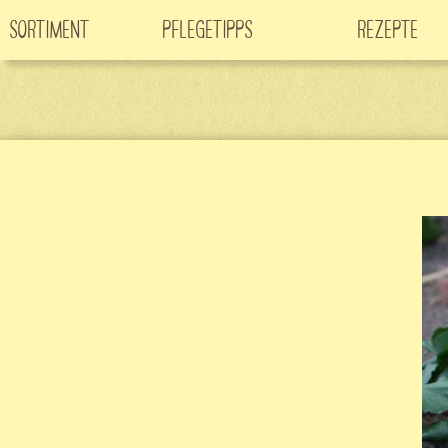
Sortiment
Pflegetipps
Rezepte
Neuheiten
CO
-Klimabaum
Filme
2