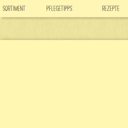
Sortiment
Pflegetipps
Rezepte
Neuheiten
CO
-Klimabaum
Filme
2