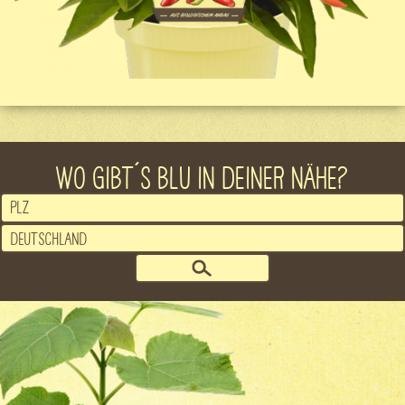
WO GIBT´S BLU IN DEINER NÄHE?