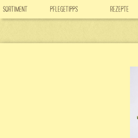
Sortiment
Pflegetipps
Rezepte
Neuheiten
CO
-Klimabaum
Filme
2