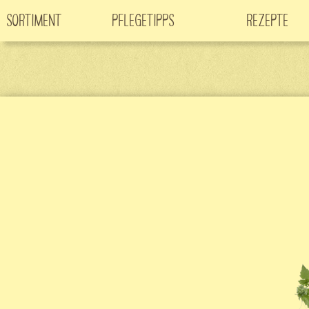
Sortiment
Pflegetipps
Rezepte
Neuheiten
CO
-Klimabaum
Filme
2