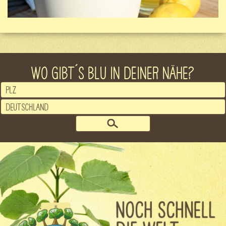
WO GIBT´S BLU IN DEINER NÄHE?