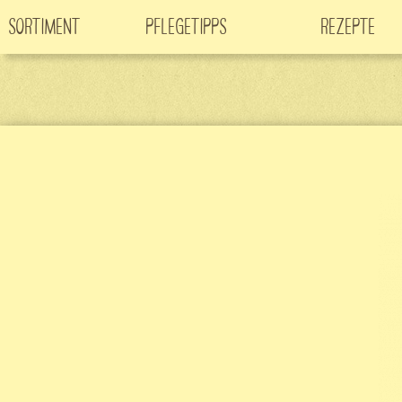
Sortiment
Pflegetipps
Rezepte
Neuheiten
CO
-Klimabaum
Filme
2