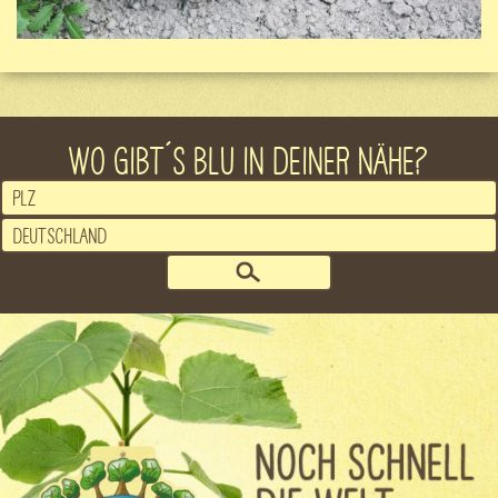
WO GIBT´S BLU IN DEINER NÄHE?