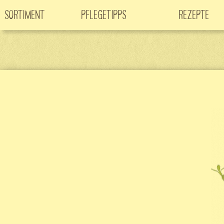
Sortiment
Pflegetipps
Rezepte
Neuheiten
CO
-Klimabaum
Filme
2