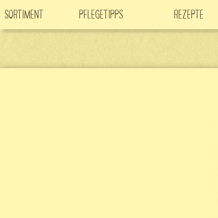
Sortiment
Pflegetipps
Rezepte
Neuheiten
CO
-Klimabaum
Filme
2