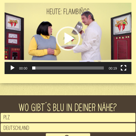
Video-
Player
00:00
00:19
WO GIBT´S BLU IN DEINER NÄHE?