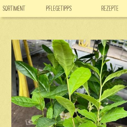
Sortiment
Pflegetipps
Rezepte
Neuheiten
CO
-Klimabaum
Filme
2