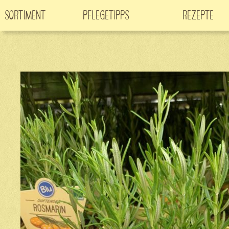
Sortiment
Pflegetipps
Rezepte
Neuheiten
CO
-Klimabaum
Filme
2