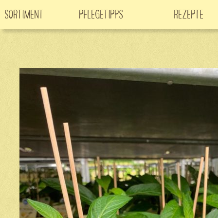
Sortiment
Pflegetipps
Rezepte
Neuheiten
CO
-Klimabaum
Filme
2