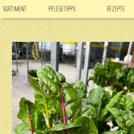
Sortiment
Pflegetipps
Rezepte
Neuheiten
CO
-Klimabaum
Filme
2