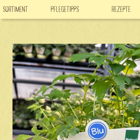
Sortiment
Pflegetipps
Rezepte
Neuheiten
CO
-Klimabaum
Filme
2