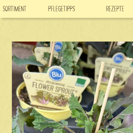
Sortiment
Pflegetipps
Rezepte
Neuheiten
CO
-Klimabaum
Filme
2