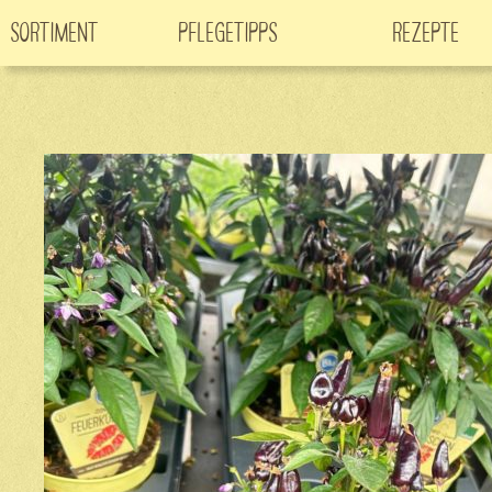
Sortiment
Pflegetipps
Rezepte
Neuheiten
CO
-Klimabaum
Filme
2