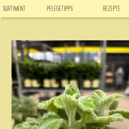
Sortiment
Pflegetipps
Rezepte
Neuheiten
CO
-Klimabaum
Filme
2