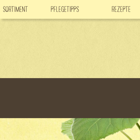
Sortiment
Pflegetipps
Rezepte
Neuheiten
CO
-Klimabaum
Filme
2