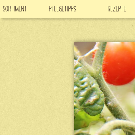
Sortiment
Pflegetipps
Rezepte
Neuheiten
CO
-Klimabaum
Filme
2